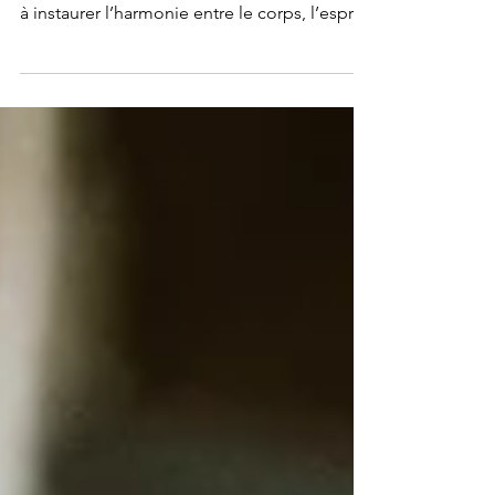
L’Ayurveda, ou médecine ayurvédique, est
une pratique traditionnelle indienne qui vise
à instaurer l’harmonie entre le corps, l’esprit
et la nature. Le mot "ayurveda" se traduit
littéralement par "connaissance de la vie".