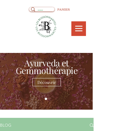
PANIER
Ayurveda et
Gemmothérapie
Découvrir
BLOG