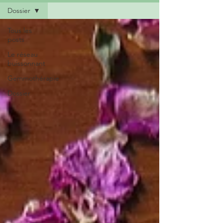
Dossier
Tous les
posts
Le réseau
buissonnant
Gemmothérapie
Dossier