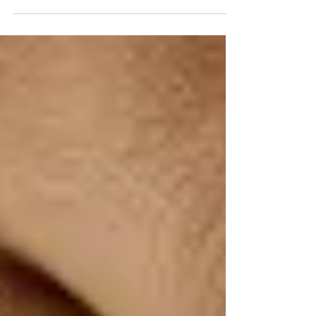
De plus en plus d'animaux présentent
aujourd'hui des troubles du comportement.
La naturopathie animale propose une
approche globale et respectueuse. La
gemmothérapie se révèle particulièrement
précieuse.