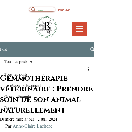
PANIER
Post
Tous les posts
Tous les posts
Gemmothérapie
Le réseau buissonnant
vétérinaire : Prendre
Gemmothérapie
soin de son animal
Dossier
naturellement
Dernière mise à jour :
2 juil. 2024
Par 
Anne-Claire Lachèze