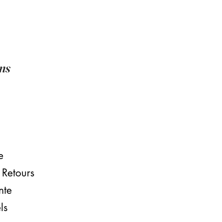
ns
e
 Retours
nte​
ls