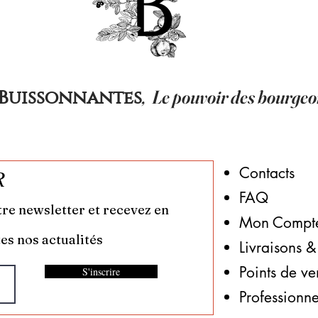
,
Le pouvoir des bourgeo
 Buissonnantes
Contacts
R
FAQ
tre newsletter et recevez en
Mon Compt
es nos actualités
Livraisons &
​Points de ve
S'inscrire
Professionne