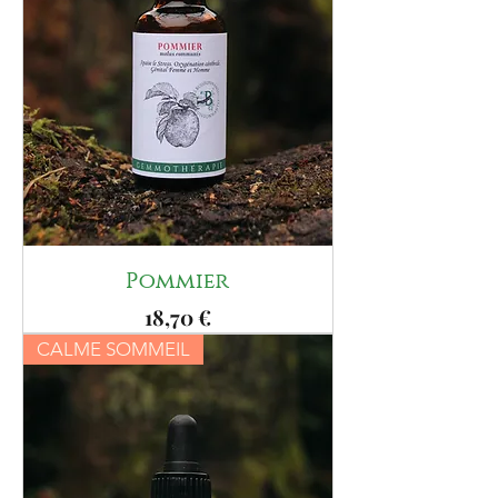
Pommier
Prix
18,70 €
CALME SOMMEIL