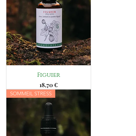
Figuier
Prix
18,70 €
SOMMEIL STRESS