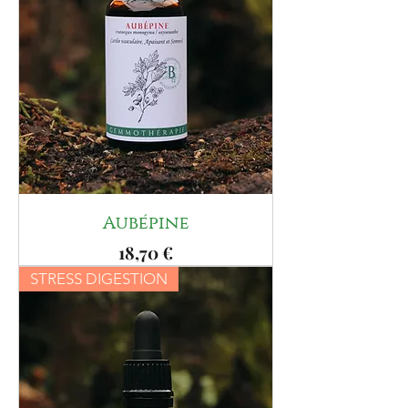
Aubépine
Prix
18,70 €
STRESS DIGESTION