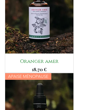
Oranger amer
Prix
18,70 €
APAISE MÉNOPAUSE