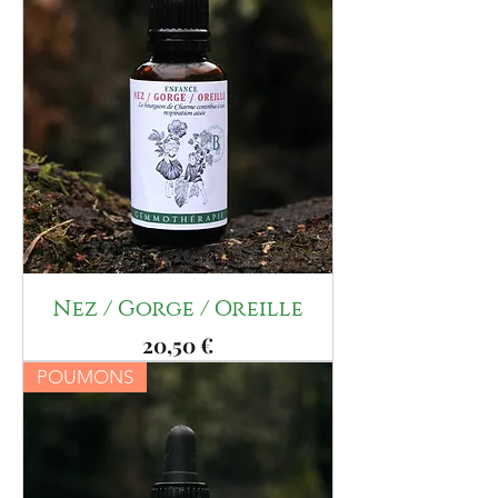
Nez / Gorge / Oreille
Prix
20,50 €
POUMONS