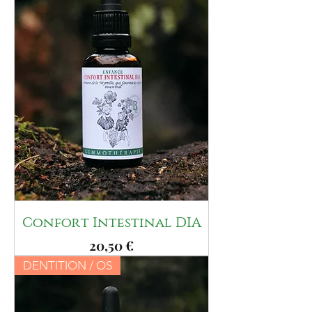
Confort Intestinal DIA
Prix
20,50 €
DENTITION / OS