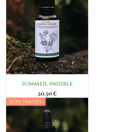
Sommeil paisible
Prix
20,50 €
BON TRANSIT