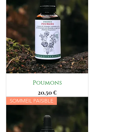
Poumons
Prix
20,50 €
SOMMEIL PAISIBLE