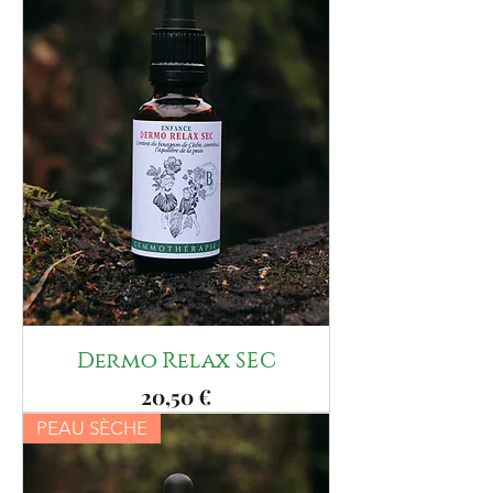
Dermo Relax SEC
Prix
20,50 €
PEAU SÈCHE