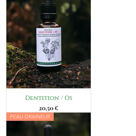
Dentition / Os
Prix
20,50 €
PEAU DRAINEUR