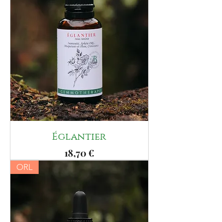
Églantier
Prix
18,70 €
ORL