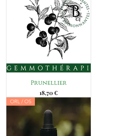
Prunellier
Prix
18,70 €
ORL / OS