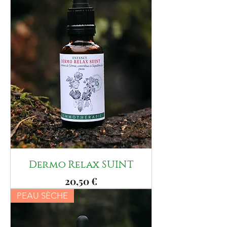
Dermo Relax SUINT
Prix
20,50 €
PEAU SÈCHE