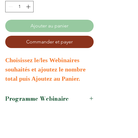
Ajouter au panier
Commander et payer
Choisissez le/les Webinaires
souhaités et ajoutez le nombre
total puis Ajoutez au Panier.
Programme Webinaire
2 Mardi par mois de 13h à 14h15/30
4 Novembre
: Poumons / Gros intestin
18 Novembre:
Le Cassis et ses